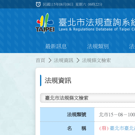
跳到主要內容
alarm
:::
民國115年08月08日 星期六
06時22分
最新訊息
法規類別
法
:::
:::
首頁
法規資訊
法規條文檢索
法規資訊
臺北市法規條文檢索
法規類號
北市15－08－100
(廢)
臺北市臺北
名 稱