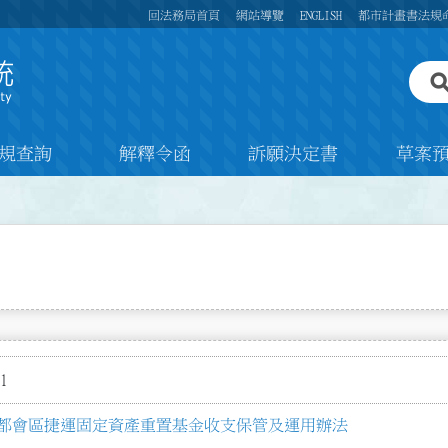
回法務局首頁
網站導覽
ENGLISH
都市計畫書法規
規查詢
解釋令函
訴願決定書
草案
1
都會區捷運固定資產重置基金收支保管及運用辦法