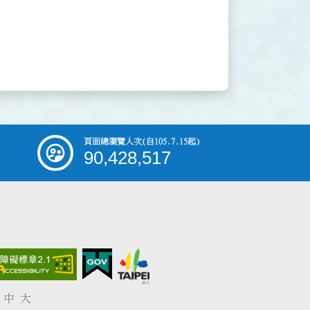
頁面總瀏覽人次
(自105.7.15起)
90,428,517
中
大