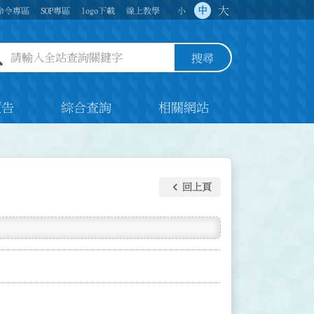
大
中
命令專區
SOP專區
logo下載
線上教學
小
全站查詢關鍵字欄位
搜尋
預告
綜合查詢
相關網站
keyboard_arrow_left
回上頁