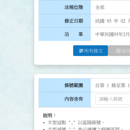
法規位階
全部
修正日期
民國 95 年 02 
沿 革
中華民國95年2月
subject
apps
所有條文
編
條號範圍
自第 1 條至第 1
內容含有
說明：
半型逗點 "," 以區隔條號。
半型減號 "-" 表示連續之條號區間。