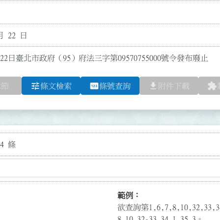
月 22 日
22日臺北市政府（95）府法三字第09570755000號令發布廢止
tune
pin
file_download
extension
章節
條文檢索
條號查詢
附件下載
4 條
範例：
欲查詢第1,6,7,8,10,32,3
8,10,32-33,34.1,35.3。