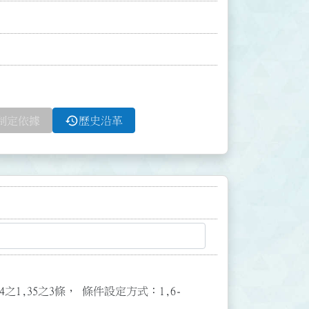
history
制定依據
歷史沿革
3,34之1,35之3條， 條件設定方式：1,6-