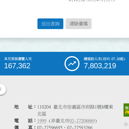
送出查詢
清除重填
本月頁面瀏覽人次
總造訪人次
(自93.07.26起)
167,362
7,803,219
策
地 址
110204 臺北市信義區市府路1號8樓東
北區
電 話
1999
(非臺北市
02-27208889
)
小
傳 真
02-27596695、02-27593266