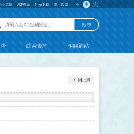
大
中
命令專區
SOP專區
logo下載
線上教學
小
全站查詢關鍵字欄位
搜尋
預告
綜合查詢
相關網站
keyboard_arrow_left
回上頁