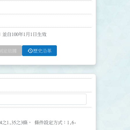
；並自100年1月1日生效
history
制定依據
歷史沿革
3,34之1,35之3條， 條件設定方式：1,6-