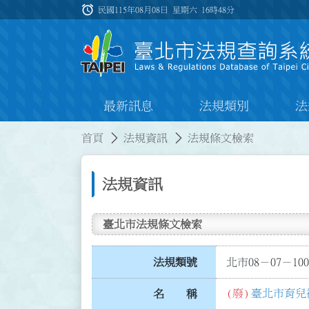
跳到主要內容
alarm
:::
民國115年08月08日 星期六
16時48分
最新訊息
法規類別
法
:::
:::
首頁
法規資訊
法規條文檢索
法規資訊
臺北市法規條文檢索
法規類號
北市08－07－100
(廢)
臺北市育兒
名 稱