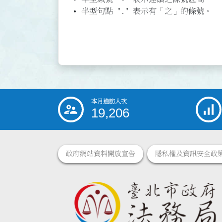
半型句點 "." 表示有「之」的條號。
本月造訪人次
:::
19,206
政府網站資料開放宣告
隱私權及資訊安全政