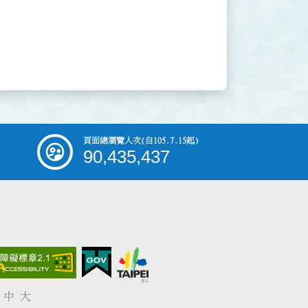
頁面總瀏覽人次
(自105.7.15起)
90,435,437
中
大