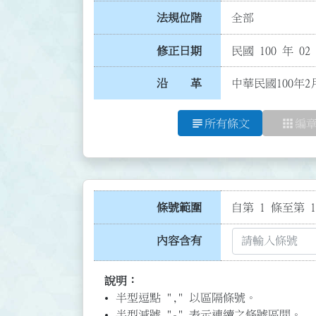
法規位階
全部
修正日期
民國 100 年 02
沿 革
中華民國100年2
subject
apps
所有條文
編
條號範圍
自第 1 條至第 1
內容含有
說明：
半型逗點 "," 以區隔條號。
半型減號 "-" 表示連續之條號區間。