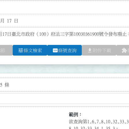
 月 17 日
月17日臺北市政府（100）府法三字第10030361900號令發布廢止
tune
pin
file_download
extension
章節
條文檢索
條號查詢
附件下載
5 條
範例：
欲查詢第1,6,7,8,10,32,3
8,10,32-33,34.1,35.3。