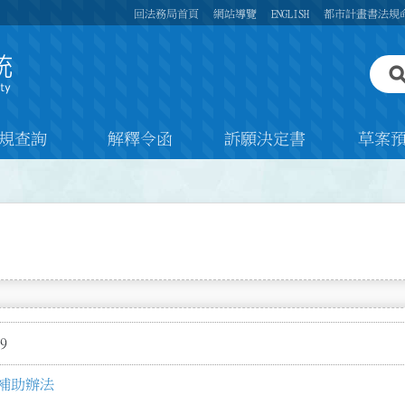
回法務局首頁
網站導覽
ENGLISH
都市計畫書法規
規查詢
解釋令函
訴願決定書
草案
9
補助辦法