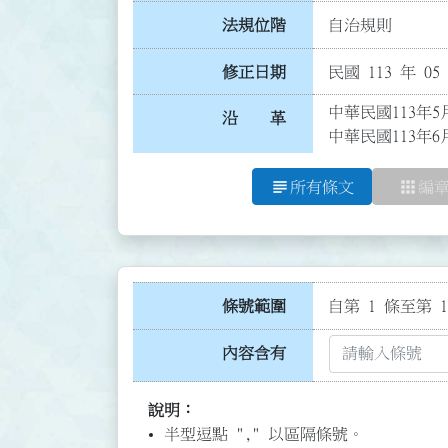
法規位階
自治規則
修正日期
民國 113 年 05
中華民國113年5
沿 革
中華民國113年6
subject
apps
所有條文
編
條號範圍
自第 1 條至第 1
內容含有
說明：
半型逗點 "," 以區隔條號。