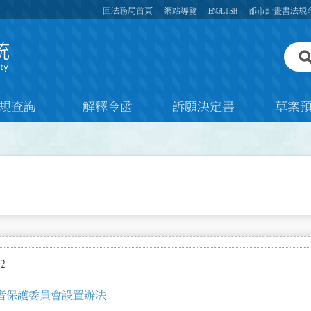
回法務局首頁
網站導覽
ENGLISH
都市計畫書法規
規查詢
解釋令函
訴願決定書
草案
2
者保護委員會設置辦法