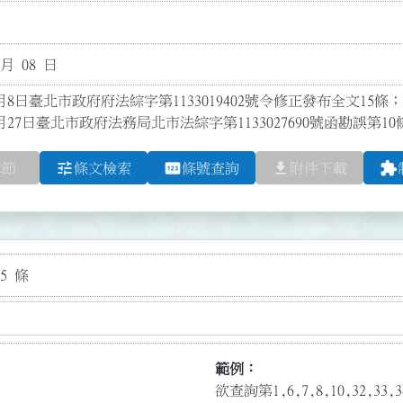
 月 08 日
月8日臺北市政府府法綜字第1133019402號令修正發布全文15條；
月27日臺北市政府法務局北市法綜字第1133027690號函勘誤第1
tune
pin
file_download
extension
章節
條文檢索
條號查詢
附件下載
5 條
範例：
欲查詢第1,6,7,8,10,32,3