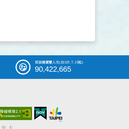
頁面總瀏覽人次
(自105.7.15起)
90,422,665
中
大