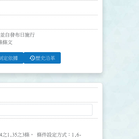
並自發布日施行

0條條文
history
制定依據
歷史沿革
3,34之1,35之3條， 條件設定方式：1,6-