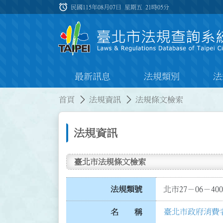
跳到主要內容
alarm
:::
民國115年08月07日 星期五
21時05分
最新訊息
法規類別
法
:::
:::
首頁
法規資訊
法規條文檢索
法規資訊
臺北市法規條文檢索
法規類號
北市27－06－400
臺北市政府消費
名 稱