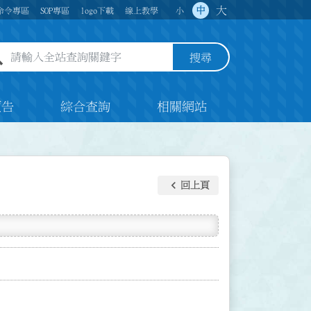
大
中
命令專區
SOP專區
logo下載
線上教學
小
全站查詢關鍵字欄位
搜尋
預告
綜合查詢
相關網站
keyboard_arrow_left
回上頁