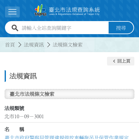
跳到主要內容
展開選單
全站查詢關鍵字欄位
搜尋
:::
:::
首頁
法規資訊
法規條文檢索
keyboard_arrow_left
回上頁
法規資訊
臺北市法規條文檢索
法規類號
北市10－09－3001
名 稱
臺北市政府警察局管理違規停放車輛拖吊及保管作業規定