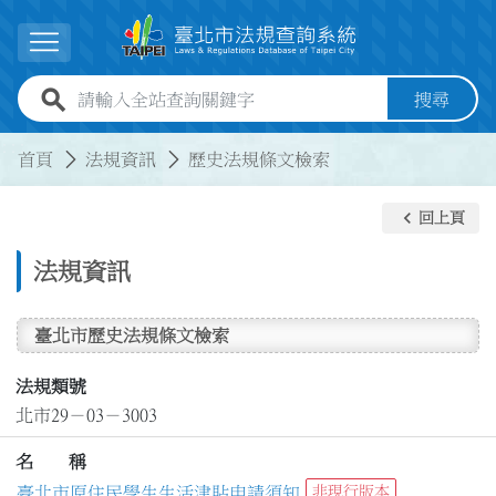
跳到主要內容
展開選單
全站查詢關鍵字欄位
搜尋
:::
:::
首頁
法規資訊
歷史法規條文檢索
keyboard_arrow_left
回上頁
法規資訊
臺北市歷史法規條文檢索
法規類號
北市29－03－3003
名 稱
臺北市原住民學生生活津貼申請須知
非現行版本