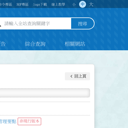
大
中
命令專區
SOP專區
logo下載
線上教學
小
全站查詢關鍵字欄位
搜尋
預告
綜合查詢
相關網站
keyboard_arrow_left
回上頁
管理要點
非現行版本