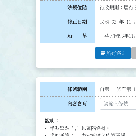
法規位階
行政規則：屬行政
修正日期
民國 93 年 11 
沿 革
中華民國93年11
subject
所有條文
條號範圍
自第 1 條至第 1
內容含有
說明：
半型逗點 "," 以區隔條號。
半型減號 "-" 表示連續之條號區間。