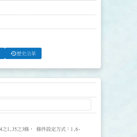
history
歷史沿革
3,34之1,35之3條， 條件設定方式：1,6-