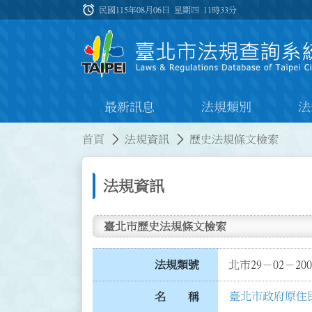
跳到主要內容
alarm
:::
民國115年08月06日 星期四
11時33分
最新訊息
法規類別
法
:::
:::
首頁
法規資訊
歷史法規條文檢索
法規資訊
臺北市歷史法規條文檢索
法規類號
北市29－02－200
臺北市政府原住
名 稱