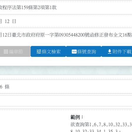
程序法第159條第2項第1款
月 12 日
月12日臺北市政府府原一字第09305448200號函修正發布全文16點
apps
tune
pin
file_download
編章節
條文檢索
條號查詢
附件下載
6 條
範例：
欲查詢第1,6,7,8,10,32,3
8,10,32-33,34.1,35.3。