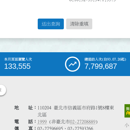
送出查詢
清除重填
本月頁面瀏覽人次
總造訪人次
(自93.07.26起)
133,555
7,799,687
策
地 址
110204 臺北市信義區市府路1號8樓東
北區
電 話
1999
(非臺北市
02-27208889
)
小
傳 真
02-27596695、02-27593266