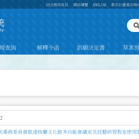
回法務局首頁
網站導覽
ENGLISH
都市計畫書法規
規查詢
解釋令函
訴願決定書
草案
2
民事務委員會凱達格蘭文化館多功能會議室及技藝研習教室使用