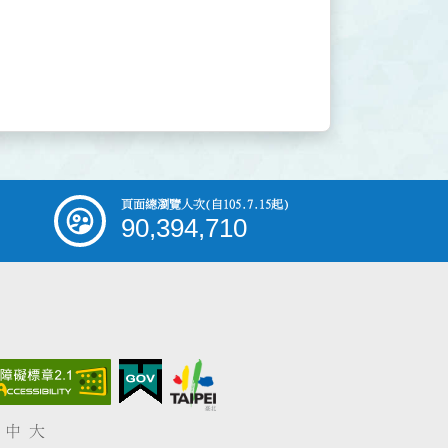
頁面總瀏覽人次
(自105.7.15起)
90,394,710
中
大