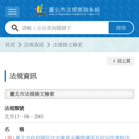
跳到主要內容
展開選單
全站查詢關鍵字欄位
搜尋
:::
:::
首頁
法規資訊
法規條文檢索
keyboard_arrow_left
回上頁
法規資訊
臺北市法規條文檢索
法規類號
北市13－08－2001
名 稱
(廢)
臺北市政府國民住宅處資金籌措運用及收回作業程序