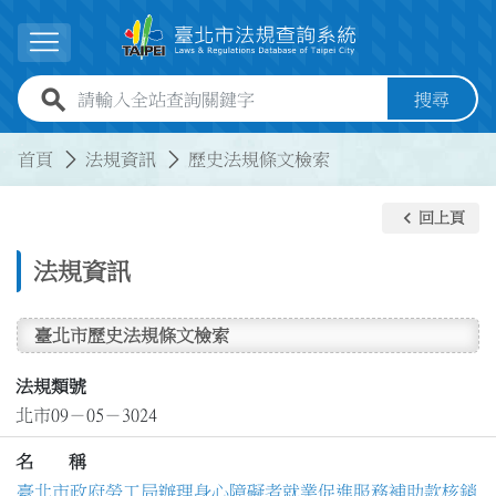
跳到主要內容
展開選單
全站查詢關鍵字欄位
搜尋
:::
:::
首頁
法規資訊
歷史法規條文檢索
keyboard_arrow_left
回上頁
法規資訊
臺北市歷史法規條文檢索
法規類號
北市09－05－3024
名 稱
臺北市政府勞工局辦理身心障礙者就業促進服務補助款核銷