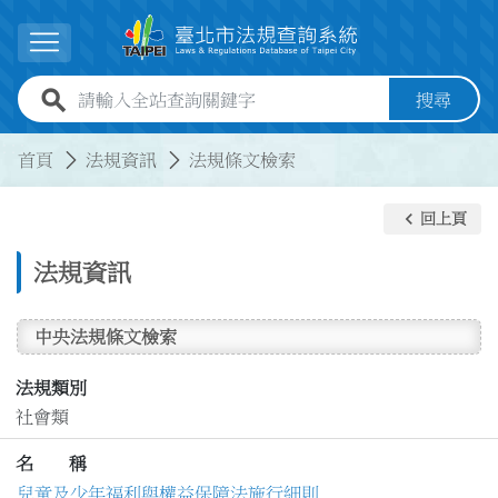
跳到主要內容
展開選單
全站查詢關鍵字欄位
搜尋
:::
:::
首頁
法規資訊
法規條文檢索
keyboard_arrow_left
回上頁
法規資訊
中央法規條文檢索
法規類別
社會類
名 稱
兒童及少年福利與權益保障法施行細則