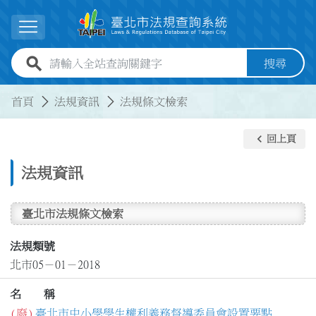
跳到主要內容
展開選單
全站查詢關鍵字欄位
搜尋
:::
:::
首頁
法規資訊
法規條文檢索
keyboard_arrow_left
回上頁
法規資訊
臺北市法規條文檢索
法規類號
北市05－01－2018
名 稱
(廢)
臺北市中小學學生權利義務督導委員會設置要點