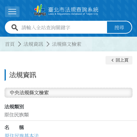
跳到主要內容
展開選單
全站查詢關鍵字欄位
搜尋
:::
:::
首頁
法規資訊
法規條文檢索
keyboard_arrow_left
回上頁
法規資訊
中央法規條文檢索
法規類別
原住民族類
名 稱
原住民族基本法