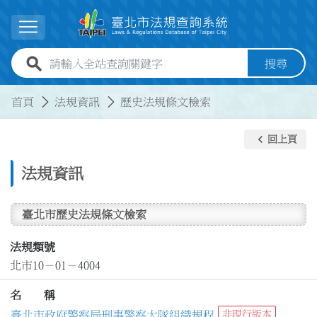
跳到主要內容
展開選單
全站查詢關鍵字欄位
搜尋
:::
:::
首頁
法規資訊
歷史法規條文檢索
keyboard_arrow_left
回上頁
法規資訊
臺北市歷史法規條文檢索
法規類號
北市10－01－4004
名 稱
臺北市政府警察局刑事警察大隊組織規程
非現行版本