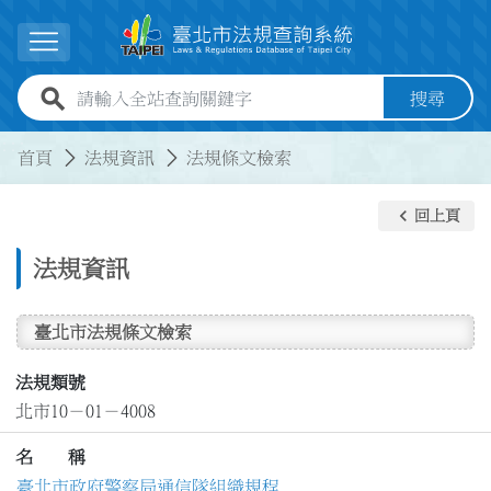
跳到主要內容
展開選單
全站查詢關鍵字欄位
搜尋
:::
:::
首頁
法規資訊
法規條文檢索
keyboard_arrow_left
回上頁
法規資訊
臺北市法規條文檢索
法規類號
北市10－01－4008
名 稱
臺北市政府警察局通信隊組織規程