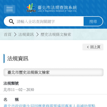
跳到主要內容
展開選單
全站查詢關鍵字欄位
搜尋
:::
:::
首頁
法規資訊
歷史法規條文檢索
keyboard_arrow_left
回上頁
法規資訊
臺北市歷史法規條文檢索
法規類號
北市11－02－2030
名 稱
臺北市政府衛生局因應業務需要遴用專案人員補助要點