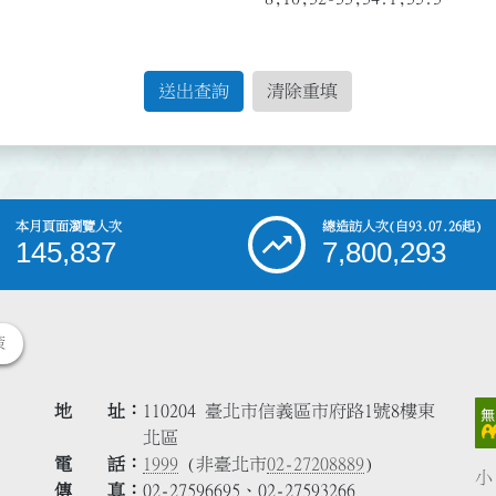
送出查詢
清除重填
本月頁面瀏覽人次
總造訪人次
(自93.07.26起)
145,837
7,800,293
策
地 址
110204 臺北市信義區市府路1號8樓東
北區
電 話
1999
(非臺北市
02-27208889
)
小
傳 真
02-27596695、02-27593266