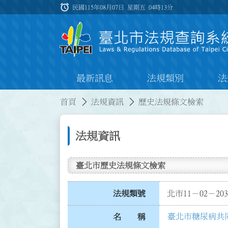
跳到主要內容
alarm
:::
民國115年08月07日 星期五
04時13分
最新訊息
法規類別
法
:::
:::
首頁
法規資訊
歷史法規條文檢索
法規資訊
臺北市歷史法規條文檢索
法規類號
北市11－02－203
臺北市糖尿病共
名 稱