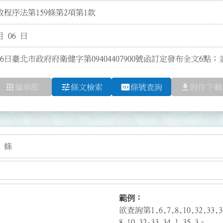
程序法第159條第2項第1款
月 06 日
6日臺北市政府府衛健字第09404407900號函訂定發布全文6點；
apps
tune
pin
file_download
編章節
條文檢索
條號查詢
附件下載
 條
範例：
欲查詢第1,6,7,8,10,32,3
8,10,32-33,34.1,35.3。