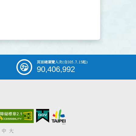
頁面總瀏覽人次
(自105.7.15起)
90,406,992
中
大