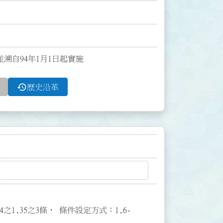
並溯自94年1月1日起實施
history
歷史沿革
3,34之1,35之3條， 條件設定方式：1,6-