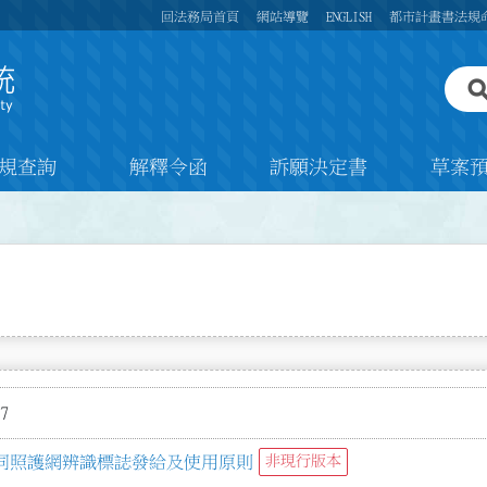
回法務局首頁
網站導覽
ENGLISH
都市計畫書法規
規查詢
解釋令函
訴願決定書
草案
7
同照護網辨識標誌發給及使用原則
非現行版本