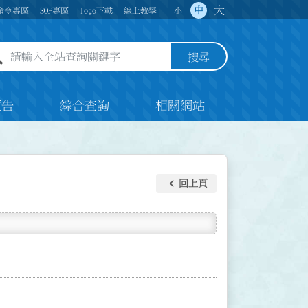
大
中
命令專區
SOP專區
logo下載
線上教學
小
全站查詢關鍵字欄位
搜尋
預告
綜合查詢
相關網站
keyboard_arrow_left
回上頁