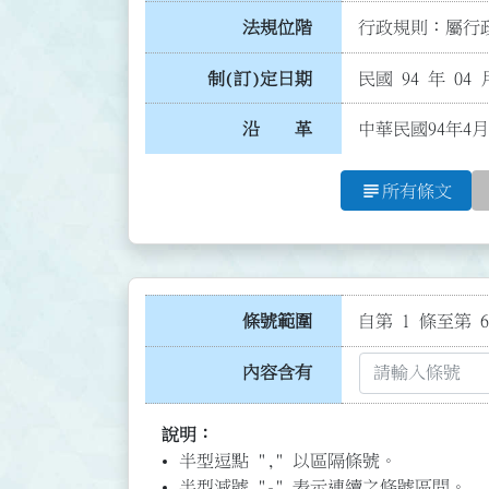
法規位階
行政規則：屬行政
制(訂)定日期
民國 94 年 04 
沿 革
中華民國94年4月
subject
所有條文
條號範圍
自第 1 條至第 6
內容含有
說明：
半型逗點 "," 以區隔條號。
半型減號 "-" 表示連續之條號區間。