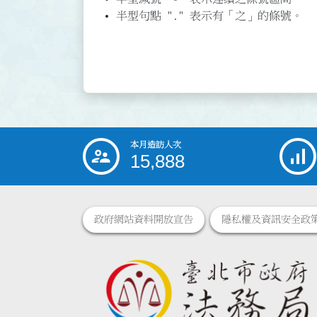
半型句點 "." 表示有「之」的條號。
本月造訪人次
:::
15,888
政府網站資料開放宣告
隱私權及資訊安全政