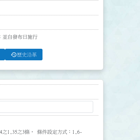
點；並自發布日施行
history
歷史沿革
3,34之1,35之3條， 條件設定方式：1,6-