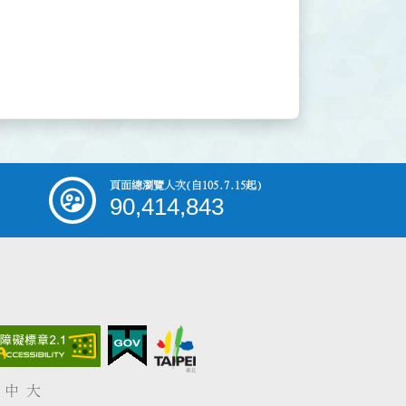
頁面總瀏覽人次
(自105.7.15起)
90,414,843
中
大