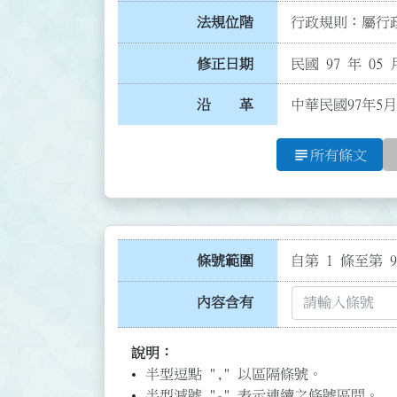
法規位階
行政規則：屬行政
修正日期
民國 97 年 05 
沿 革
中華民國97年5
subject
所有條文
條號範圍
自第 1 條至第 9
內容含有
說明：
半型逗點 "," 以區隔條號。
半型減號 "-" 表示連續之條號區間。