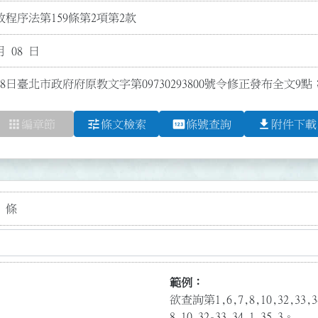
程序法第159條第2項第2款
月 08 日
月8日臺北市政府府原教文字第09730293800號令修正發布全文9
apps
tune
pin
file_download
編章節
條文檢索
條號查詢
附件下載
 條
範例：
欲查詢第1,6,7,8,10,32,3
8,10,32-33,34.1,35.3。