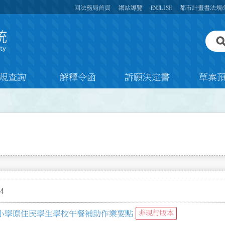
回法務局首頁
網站導覽
ENGLISH
都市計畫書法規
規查詢
解釋令函
訴願決定書
草案
4
小學原住民學生學校午餐補助作業要點
非現行版本