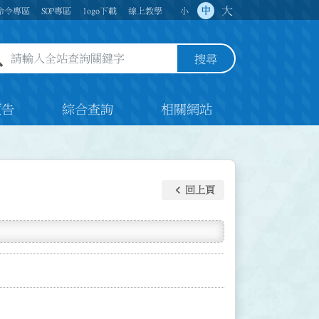
大
中
命令專區
SOP專區
logo下載
線上教學
小
全站查詢關鍵字欄位
搜尋
預告
綜合查詢
相關網站
keyboard_arrow_left
回上頁