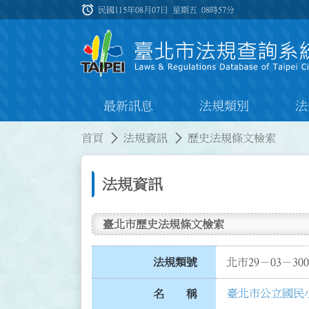
跳到主要內容
alarm
:::
民國115年08月07日 星期五
08時57分
最新訊息
法規類別
法
:::
:::
首頁
法規資訊
歷史法規條文檢索
法規資訊
臺北市歷史法規條文檢索
法規類號
北市29－03－300
臺北市公立國民
名 稱