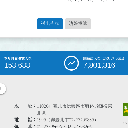
送出查詢
清除重填
本月頁面瀏覽人次
總造訪人次
(自93.07.26起)
153,688
7,801,316
策
地 址
110204 臺北市信義區市府路1號8樓東
北區
電 話
1999
(非臺北市
02-27208889
)
小
傳 真
02-27596695、02-27593266