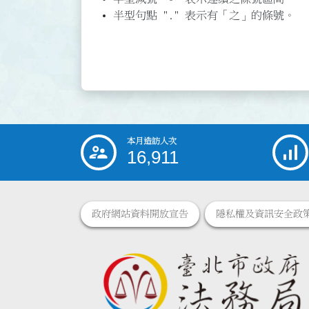
半型句點 "." 表示有「之」的條號。
本月造訪人次
:::
16,911
政府網站資料開放宣告
隱私權及資訊安全政