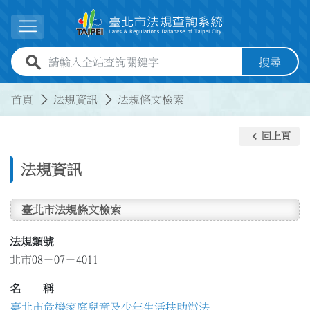
跳到主要內容
展開選單
全站查詢關鍵字欄位
搜尋
:::
:::
首頁
法規資訊
法規條文檢索
keyboard_arrow_left
回上頁
法規資訊
臺北市法規條文檢索
法規類號
北市08－07－4011
名 稱
臺北市危機家庭兒童及少年生活扶助辦法