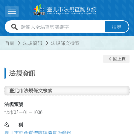
跳到主要內容
展開選單
全站查詢關鍵字欄位
搜尋
:::
:::
首頁
法規資訊
法規條文檢索
keyboard_arrow_left
回上頁
法規資訊
臺北市法規條文檢索
法規類號
北市03－01－1006
名 稱
臺北市動產質借處組織自治條例