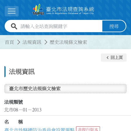
跳到主要內容
展開選單
全站查詢關鍵字欄位
搜尋
:::
:::
首頁
法規資訊
歷史法規條文檢索
keyboard_arrow_left
回上頁
法規資訊
臺北市歷史法規條文檢索
法規類號
北市08－01－2013
名 稱
臺北市性騷擾防治委員會設置要點
非現行版本