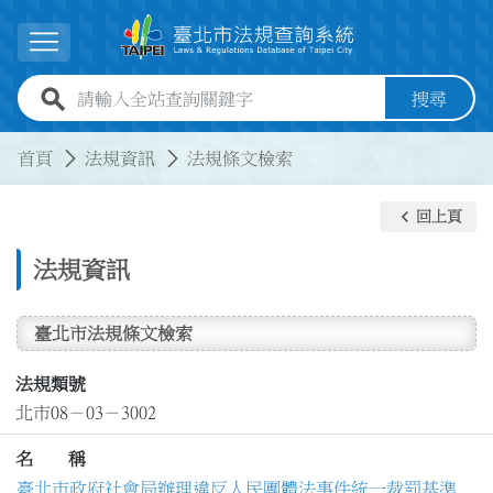
跳到主要內容
展開選單
全站查詢關鍵字欄位
搜尋
:::
:::
首頁
法規資訊
法規條文檢索
keyboard_arrow_left
回上頁
法規資訊
臺北市法規條文檢索
法規類號
北市08－03－3002
名 稱
臺北市政府社會局辦理違反人民團體法事件統一裁罰基準