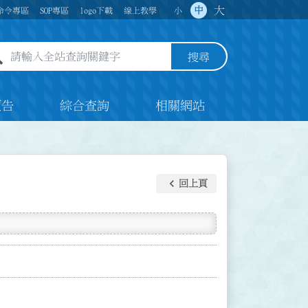
大
中
命令專區
SOP專區
logo下載
線上教學
小
全站查詢關鍵字欄位
搜尋
預告
綜合查詢
相關網站
keyboard_arrow_left
回上頁