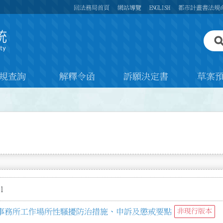
回法務局首頁
網站導覽
ENGLISH
都市計畫書法規
規查詢
解釋令函
訴願決定書
草案
1
事務所工作場所性騷擾防治措施、申訴及懲戒要點
非現行版本