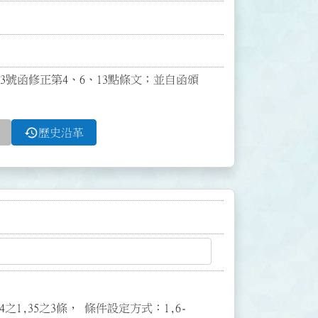
253號函修正第4、6、13點條文；並自函頒
history
歷史沿革
3,34之1,35之3條， 條件設定方式：1,6-