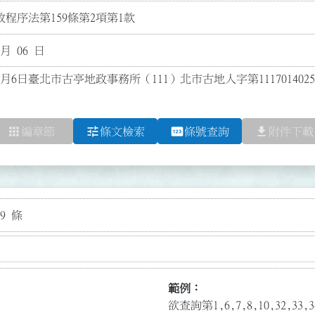
程序法第159條第2項第1款
 月 06 日
0月6日臺北市古亭地政事務所（111）北市古地人字第11170140
apps
tune
pin
file_download
編章節
條文檢索
條號查詢
附件下載
9 條
範例：
欲查詢第1,6,7,8,10,32,3