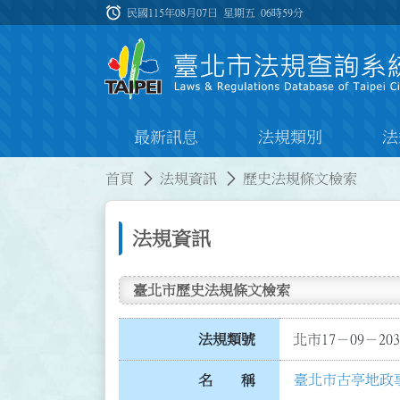
跳到主要內容
alarm
:::
民國115年08月07日 星期五
06時59分
最新訊息
法規類別
法
:::
:::
首頁
法規資訊
歷史法規條文檢索
法規資訊
臺北市歷史法規條文檢索
法規類號
北市17－09－203
臺北市古亭地政
名 稱