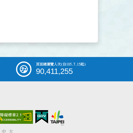
頁面總瀏覽人次
(自105.7.15起)
90,411,255
中
大