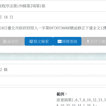
程序法第159條第2項第1款
月 18 日
18日臺北市政府府授人一字第09730736000號函修正下達全文12
apps
tune
pin
file_download
編章節
條文檢索
條號查詢
附件下載
2 條
範例：
欲查詢第1,6,7,8,10,32,3
8,10,32-33,34.1,35.3。