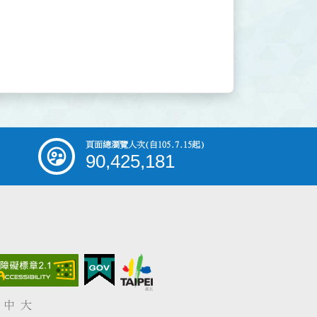
頁面總瀏覽人次
(自105.7.15起)
90,425,181
中
大