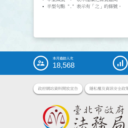
半型句點 "." 表示有「之」的條號。
本月造訪人次
:::
18,568
政府網站資料開放宣告
隱私權及資訊安全政