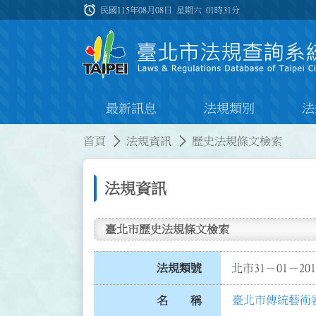
跳到主要內容
alarm
:::
民國115年08月08日 星期六
01時31分
最新訊息
法規類別
法
:::
:::
首頁
法規資訊
歷史法規條文檢索
法規資訊
臺北市歷史法規條文檢索
法規類號
北市31－01－201
臺北市傳統藝術
名 稱