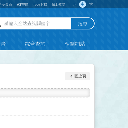
大
中
命令專區
SOP專區
logo下載
線上教學
小
全站查詢關鍵字欄位
搜尋
預告
綜合查詢
相關網站
keyboard_arrow_left
回上頁