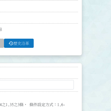
點
history
歷史沿革
3,34之1,35之3條， 條件設定方式：1,6-