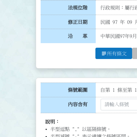
法規位階
行政規則：屬行政
修正日期
民國 97 年 09 
沿 革
中華民國97年9月
subject
所有條文
條號範圍
自第 1 條至第 1
內容含有
說明：
半型逗點 "," 以區隔條號。
半型減號 "-" 表示連續之條號區間。