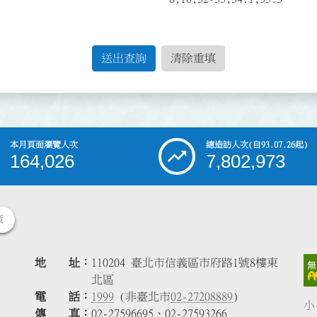
送出查詢
清除重填
本月頁面瀏覽人次
總造訪人次
(自93.07.26起)
164,026
7,802,973
策
地 址
110204 臺北市信義區市府路1號8樓東
北區
電 話
1999
(非臺北市
02-27208889
)
小
傳 真
02-27596695、02-27593266