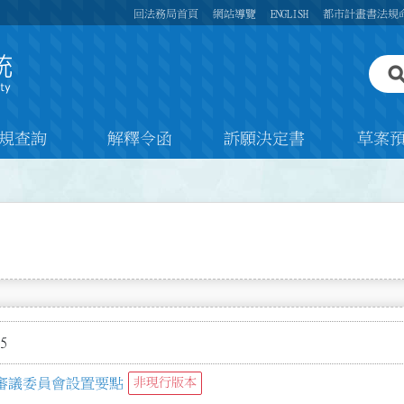
回法務局首頁
網站導覽
ENGLISH
都市計畫書法規
規查詢
解釋令函
訴願決定書
草案
5
審議委員會設置要點
非現行版本