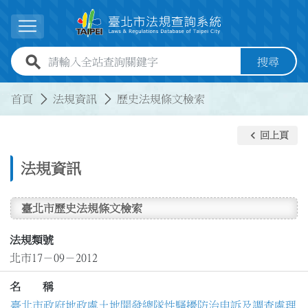
跳到主要內容
展開選單
全站查詢關鍵字欄位
搜尋
:::
:::
首頁
法規資訊
歷史法規條文檢索
keyboard_arrow_left
回上頁
法規資訊
臺北市歷史法規條文檢索
法規類號
北市17－09－2012
名 稱
臺北市政府地政處土地開發總隊性騷擾防治申訴及調查處理