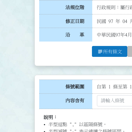
法規位階
行政規則：屬行政
修正日期
民國 97 年 04 
沿 革
中華民國97年4月
subject
所有條文
條號範圍
自第 1 條至第 1
內容含有
說明：
半型逗點 "," 以區隔條號。
半型減號 "-" 表示連續之條號區間。