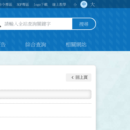
大
中
命令專區
SOP專區
logo下載
線上教學
小
全站查詢關鍵字欄位
搜尋
預告
綜合查詢
相關網站
keyboard_arrow_left
回上頁