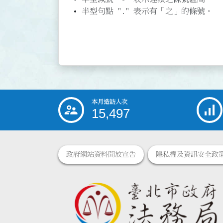
半型句點 "." 表示有「之」的條號。
本月造訪人次
:::
15,497
政府網站資料開放宣告
隱私權及資訊安全政