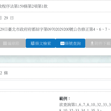
程序法第159條第2項第1款
月 29 日
29日臺北市政府府都綜字第09702029200號公告修正第4、6、7
apps
tune
pin
file_download
編章節
條文檢索
條號查詢
附件下載
2 條
範例：
欲查詢第1,6,7,8,10,32,3
8,10,32-33,34.1,35.3。