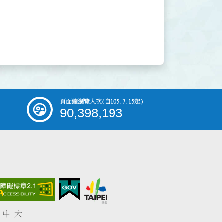
頁面總瀏覽人次
(自105.7.15起)
90,398,193
中
大