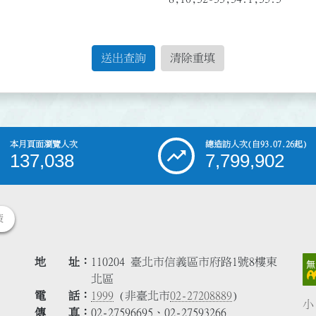
送出查詢
清除重填
本月頁面瀏覽人次
總造訪人次
(自93.07.26起)
137,038
7,799,902
策
地 址
110204 臺北市信義區市府路1號8樓東
北區
電 話
1999
(非臺北市
02-27208889
)
小
傳 真
02-27596695、02-27593266