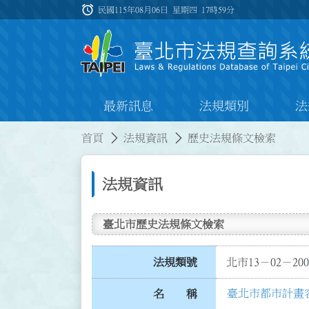
跳到主要內容
alarm
:::
民國115年08月06日 星期四
17時59分
最新訊息
法規類別
法
:::
:::
首頁
法規資訊
歷史法規條文檢索
法規資訊
臺北市歷史法規條文檢索
法規類號
北市13－02－200
臺北市都市計畫
名 稱