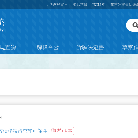
回法務局首頁
網站導覽
ENGLISH
都市計畫書法規
規查詢
解釋令函
訴願決定書
草案
4
容積移轉審查許可條件
非現行版本