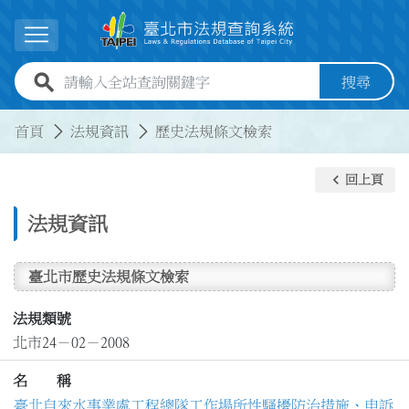
跳到主要內容
展開選單
全站查詢關鍵字欄位
搜尋
:::
:::
首頁
法規資訊
歷史法規條文檢索
keyboard_arrow_left
回上頁
法規資訊
臺北市歷史法規條文檢索
法規類號
北市24－02－2008
名 稱
臺北自來水事業處工程總隊工作場所性騷擾防治措施、申訴