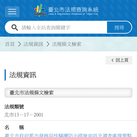
跳到主要內容
展開選單
全站查詢關鍵字欄位
搜尋
:::
:::
首頁
法規資訊
法規條文檢索
keyboard_arrow_left
回上頁
法規資訊
臺北市法規條文檢索
法規類號
北市13－17－2001
名 稱
臺北市政府都市發展局性騷擾防治措施申訴及調查處理要點