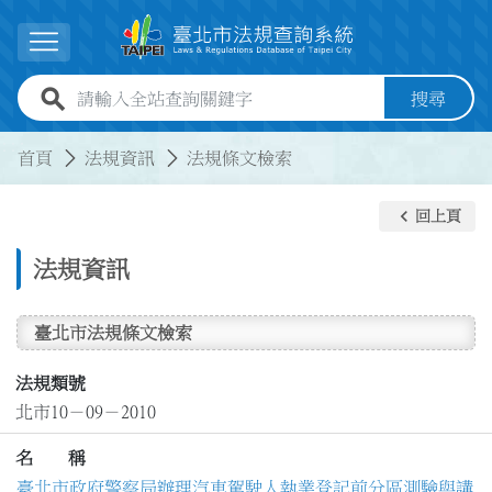
跳到主要內容
展開選單
全站查詢關鍵字欄位
搜尋
:::
:::
首頁
法規資訊
法規條文檢索
keyboard_arrow_left
回上頁
法規資訊
臺北市法規條文檢索
法規類號
北市10－09－2010
名 稱
臺北市政府警察局辦理汽車駕駛人執業登記前分區測驗與講