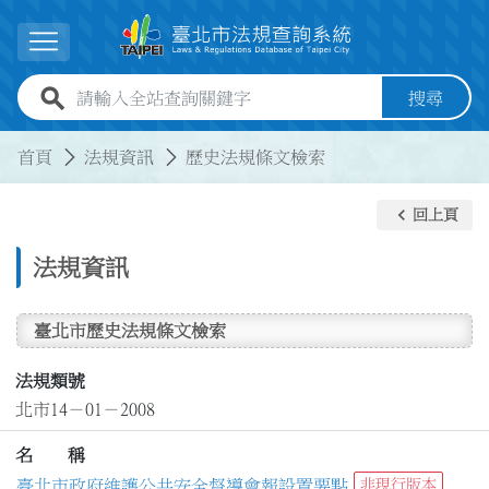
跳到主要內容
展開選單
全站查詢關鍵字欄位
搜尋
:::
:::
首頁
法規資訊
歷史法規條文檢索
keyboard_arrow_left
回上頁
法規資訊
臺北市歷史法規條文檢索
法規類號
北市14－01－2008
名 稱
臺北市政府維護公共安全督導會報設置要點
非現行版本