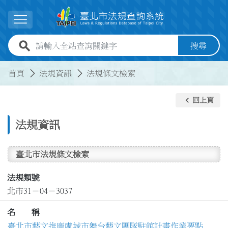
跳到主要內容
展開選單
全站查詢關鍵字欄位
搜尋
:::
:::
首頁
法規資訊
法規條文檢索
keyboard_arrow_left
回上頁
法規資訊
臺北市法規條文檢索
法規類號
北市31－04－3037
名 稱
臺北市藝文推廣處城市舞台藝文團隊駐館計畫作業要點