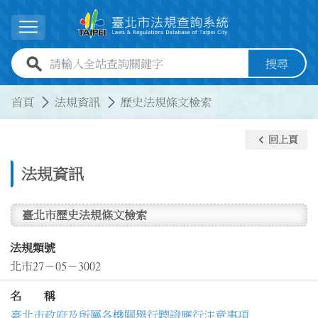
跳到主要內容
展開選單
全站查詢關鍵字欄位
搜尋
:::
:::
首頁
法規資訊
歷史法規條文檢索
keyboard_arrow_left
回上頁
法規資訊
臺北市歷史法規條文檢索
法規類號
北市27－05－3002
名 稱
臺北市政府及所屬各機關舉行聽證應行注意事項