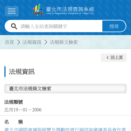
跳到主要內容
展開選單
全站查詢關鍵字欄位
搜尋
:::
:::
首頁
法規資訊
法規條文檢索
keyboard_arrow_left
回上頁
法規資訊
臺北市法規條文檢索
法規類號
北市19－01－2006
名 稱
臺北市國際會議與展覽及獎勵旅遊行銷諮詢審議委員會作業