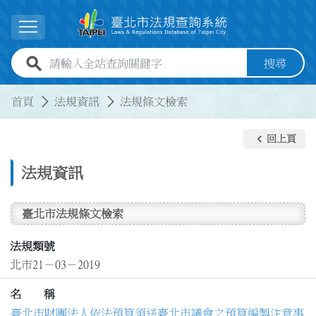
跳到主要內容
展開選單
全站查詢關鍵字欄位
搜尋
:::
:::
首頁
法規資訊
法規條文檢索
keyboard_arrow_left
回上頁
法規資訊
臺北市法規條文檢索
法規類號
北市21－03－2019
名 稱
臺北市財團法人依法預算須送臺北市議會之預算編製注意事