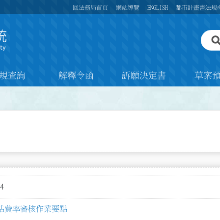
回法務局首頁
網站導覽
ENGLISH
都市計畫書法規
規查詢
解釋令函
訴願決定書
草案
4
站費率審核作業要點