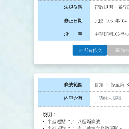
法規位階
行政規則：屬行政
修正日期
民國 103 年 04
沿 革
中華民國103年4
subject
apps
所有條文
編
條號範圍
自第 1 條至第 8
內容含有
說明：
半型逗點 "," 以區隔條號。
半型減號 "-" 表示連續之條號區間。