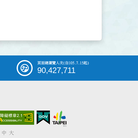
頁面總瀏覽人次
(自105.7.15起)
90,427,711
中
大