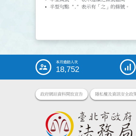
半型句點 "." 表示有「之」的條號。
本月造訪人次
:::
18,752
政府網站資料開放宣告
隱私權及資訊安全政