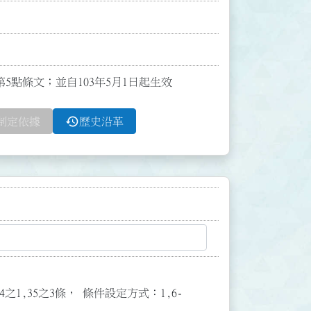
布第5點條文；並自103年5月1日起生效
history
制定依據
歷史沿革
3,34之1,35之3條， 條件設定方式：1,6-