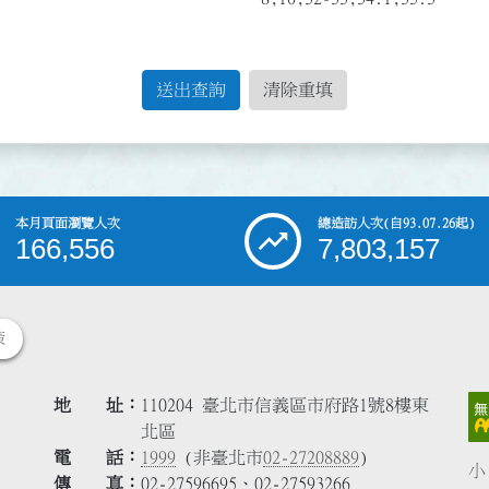
送出查詢
清除重填
本月頁面瀏覽人次
總造訪人次
(自93.07.26起)
166,556
7,803,157
策
地 址
110204 臺北市信義區市府路1號8樓東
北區
電 話
1999
(非臺北市
02-27208889
)
小
傳 真
02-27596695、02-27593266