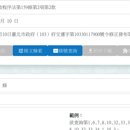
程序法第159條第2項第2款
 月 10 日
月10日臺北市政府（103）府交運字第10330117900號令修正發
tune
pin
file_download
extension
章節
條文檢索
條號查詢
附件下載
 條
範例：
欲查詢第1,6,7,8,10,32,3
8,10,32-33,34.1,35.3。