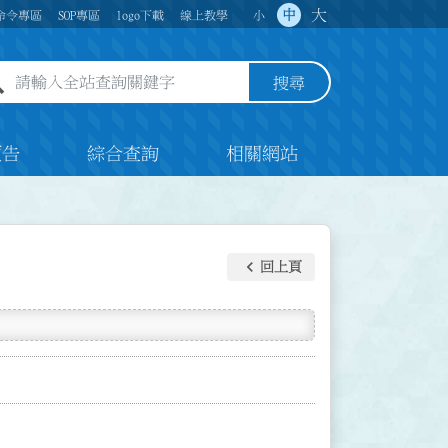
大
中
命令專區
SOP專區
logo下載
線上教學
小
全站查詢關鍵字欄位
搜尋
預告
綜合查詢
相關網站
keyboard_arrow_left
回上頁