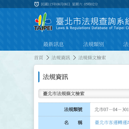
跳到主要內容
alarm
:::
民國115年08月08日 星期六
05時02分
最新訊息
法規類別
法
:::
:::
首頁
法規資訊
法規條文檢索
法規資訊
臺北市法規條文檢索
法規類號
北市07－04－301
臺北市客運轉運
名 稱