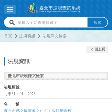
跳到主要內容
展開選單
全站查詢關鍵字欄位
搜尋
:::
:::
首頁
法規資訊
法規條文檢索
keyboard_arrow_left
回上頁
法規資訊
臺北市法規條文檢索
法規類號
北市31－01－2026
名 稱
臺北市藝文推廣處文化志工隊組織章程