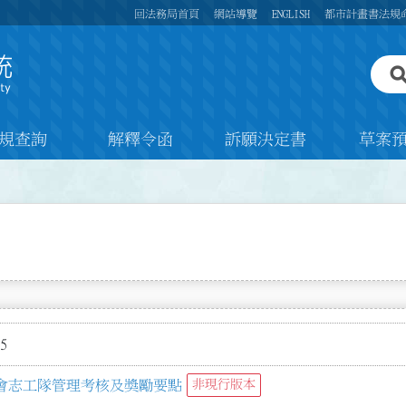
回法務局首頁
網站導覽
ENGLISH
都市計畫書法規
規查詢
解釋令函
訴願決定書
草案
5
會志工隊管理考核及獎勵要點
非現行版本