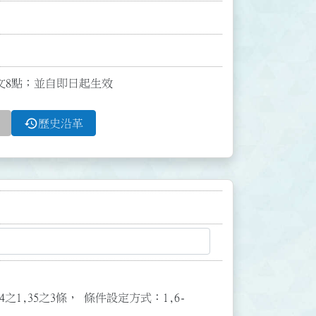
全文8點；並自即日起生效
history
歷史沿革
3,34之1,35之3條， 條件設定方式：1,6-