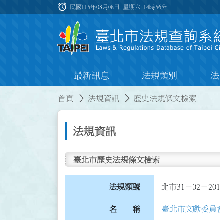
跳到主要內容
alarm
:::
民國115年08月08日 星期六
14時56分
最新訊息
法規類別
法
:::
:::
首頁
法規資訊
歷史法規條文檢索
法規資訊
臺北市歷史法規條文檢索
法規類號
北市31－02－201
臺北市文獻委員
名 稱