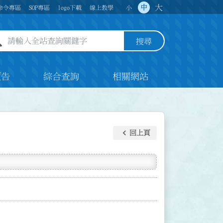
大
中
命令專區
SOP專區
logo下載
線上教學
小
全站查詢關鍵字欄位
搜尋
預告
綜合查詢
相關網站
keyboard_arrow_left
回上頁