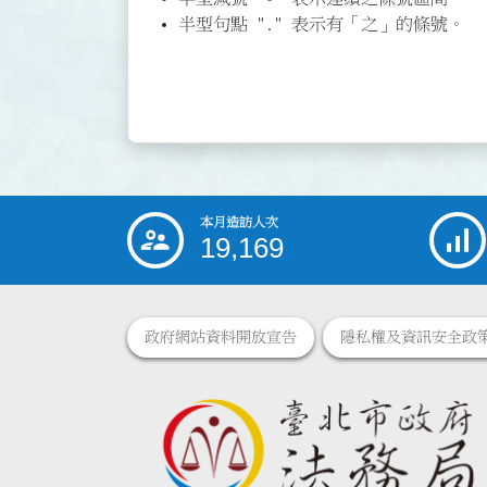
半型句點 "." 表示有「之」的條號。
本月造訪人次
:::
19,169
政府網站資料開放宣告
隱私權及資訊安全政