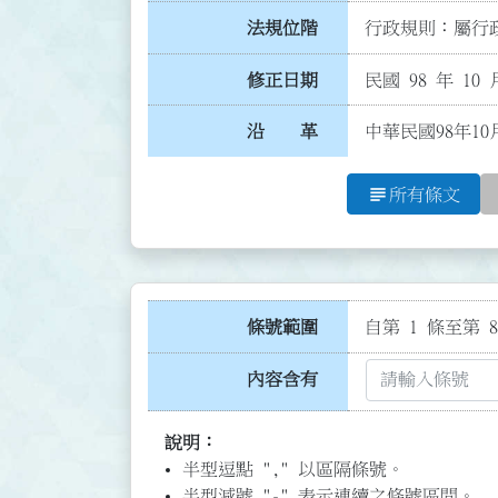
法規位階
行政規則：屬行政
修正日期
民國 98 年 10 
沿 革
中華民國98年1
subject
所有條文
條號範圍
自第 1 條至第 8
內容含有
說明：
半型逗點 "," 以區隔條號。
半型減號 "-" 表示連續之條號區間。