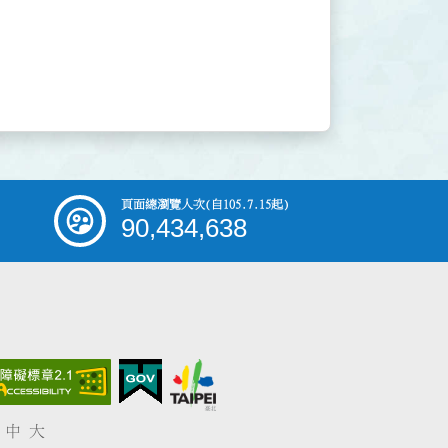
頁面總瀏覽人次
(自105.7.15起)
90,434,638
中
大