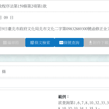
程序法第159條第2項第1款
月 09 日
0月9日臺北市政府文化局北市文化二字第09832889300號函修正
apps
tune
pin
file_download
編章節
條文檢索
條號查詢
附件下載
 條
範例：
欲查詢第1,6,7,8,10,32,3
8,10,32-33,34.1,35.3。