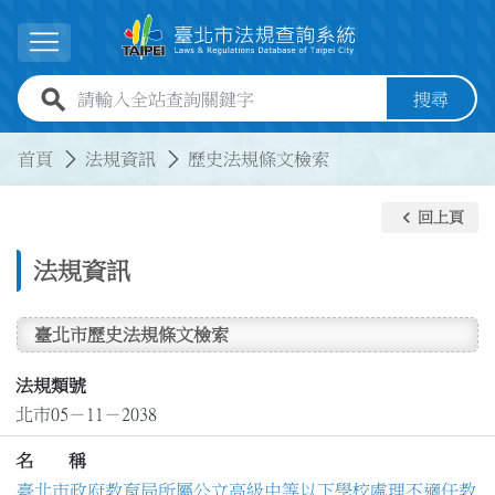
跳到主要內容
展開選單
全站查詢關鍵字欄位
搜尋
:::
:::
首頁
法規資訊
歷史法規條文檢索
keyboard_arrow_left
回上頁
法規資訊
臺北市歷史法規條文檢索
法規類號
北市05－11－2038
名 稱
臺北市政府教育局所屬公立高級中等以下學校處理不適任教