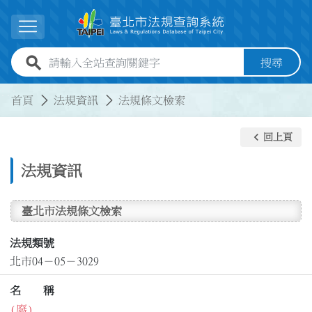
跳到主要內容
展開選單
全站查詢關鍵字欄位
搜尋
:::
:::
首頁
法規資訊
法規條文檢索
keyboard_arrow_left
回上頁
法規資訊
臺北市法規條文檢索
法規類號
北市04－05－3029
名 稱
(廢)