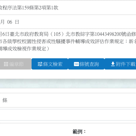
程序法第159條第2項第1款
 月 06 日
月6日臺北市政府教育局（105）北市教綜字第10443498200號函
市各級學校校園性侵害或性騷擾事件輔導成效評估作業規定；新
輔導成效檢視作業規定）
apps
tune
pin
file_download
編章節
條文檢索
條號查詢
附件下載
 條
範例：