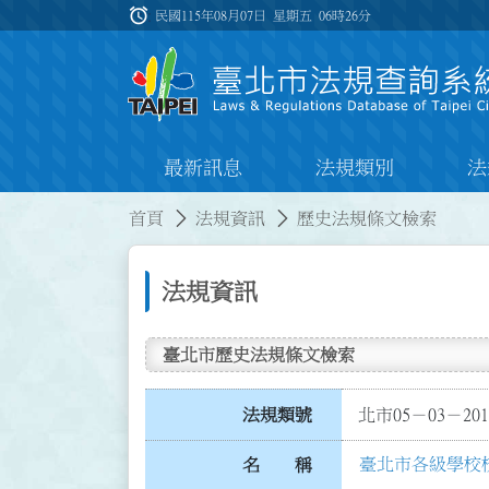
跳到主要內容
alarm
:::
民國115年08月07日 星期五
06時26分
最新訊息
法規類別
法
:::
:::
首頁
法規資訊
歷史法規條文檢索
法規資訊
臺北市歷史法規條文檢索
法規類號
北市05－03－201
臺北市各級學校
名 稱