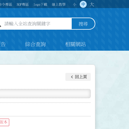
大
中
命令專區
SOP專區
logo下載
線上教學
小
全站查詢關鍵字欄位
搜尋
預告
綜合查詢
相關網站
keyboard_arrow_left
回上頁
版本