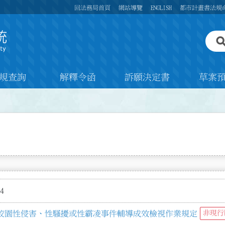
回法務局首頁
網站導覽
ENGLISH
都市計畫書法規
規查詢
解釋令函
訴願決定書
草案
4
校園性侵害、性騷擾或性霸凌事件輔導成效檢視作業規定
非現行