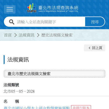
跳到主要內容
展開選單
全站查詢關鍵字欄位
搜尋
:::
:::
首頁
法規資訊
歷史法規條文檢索
keyboard_arrow_left
回上頁
法規資訊
臺北市歷史法規條文檢索
法規類號
北市05－05－2028
名 稱
臺北市國民小學本土語言教學實施要點
非現行版本