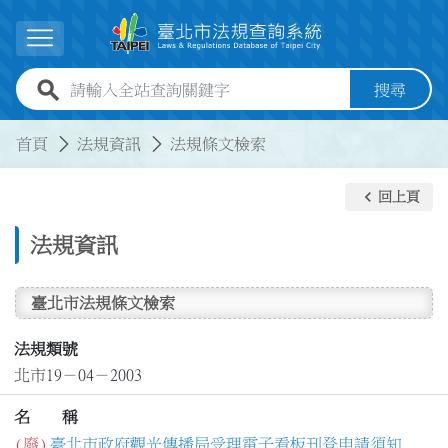
跳到主要內容
展開選單
全站查詢關鍵字欄位
搜尋
:::
:::
首頁
法規資訊
法規條文檢索
keyboard_arrow_left
回上頁
法規資訊
臺北市法規條文檢索
法規類號
北市19－04－2003
名 稱
(廢)
臺北市政府觀光傳播局受理電子看板刊登申請須知