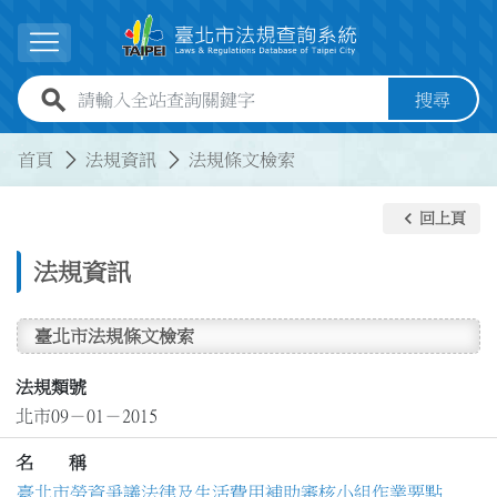
跳到主要內容
展開選單
全站查詢關鍵字欄位
搜尋
:::
:::
首頁
法規資訊
法規條文檢索
keyboard_arrow_left
回上頁
法規資訊
臺北市法規條文檢索
法規類號
北市09－01－2015
名 稱
臺北市勞資爭議法律及生活費用補助審核小組作業要點