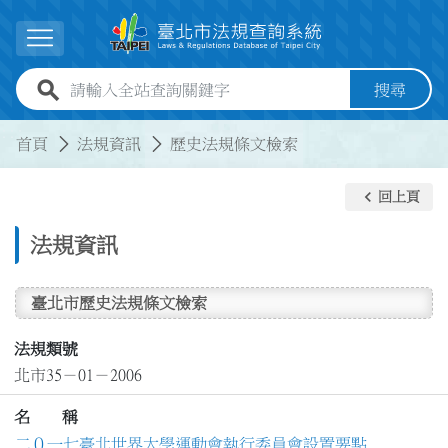
跳到主要內容
展開選單
全站查詢關鍵字欄位
搜尋
:::
:::
首頁
法規資訊
歷史法規條文檢索
keyboard_arrow_left
回上頁
法規資訊
臺北市歷史法規條文檢索
法規類號
北市35－01－2006
名 稱
二０一七臺北世界大學運動會執行委員會設置要點