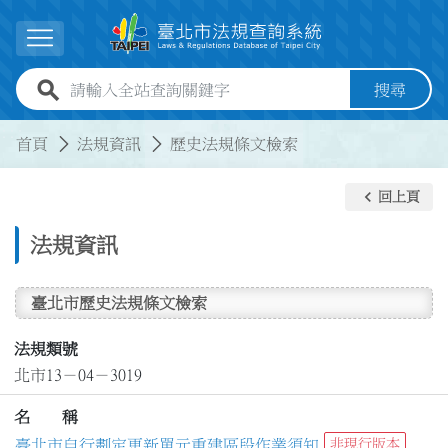
跳到主要內容
展開選單
全站查詢關鍵字欄位
搜尋
:::
:::
首頁
法規資訊
歷史法規條文檢索
keyboard_arrow_left
回上頁
法規資訊
臺北市歷史法規條文檢索
法規類號
北市13－04－3019
名 稱
臺北市自行劃定更新單元重建區段作業須知
非現行版本