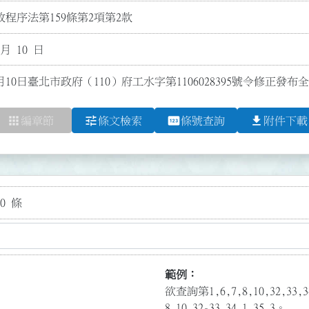
程序法第159條第2項第2款
 月 10 日
月10日臺北市政府（110）府工水字第1106028395號令修正發布全
apps
tune
pin
file_download
編章節
條文檢索
條號查詢
附件下載
0 條
範例：
欲查詢第1,6,7,8,10,32,3
8,10,32-33,34.1,35.3。