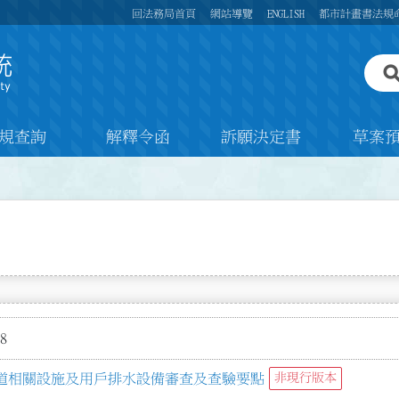
回法務局首頁
網站導覽
ENGLISH
都市計畫書法規
規查詢
解釋令函
訴願決定書
草案
8
道相關設施及用戶排水設備審查及查驗要點
非現行版本