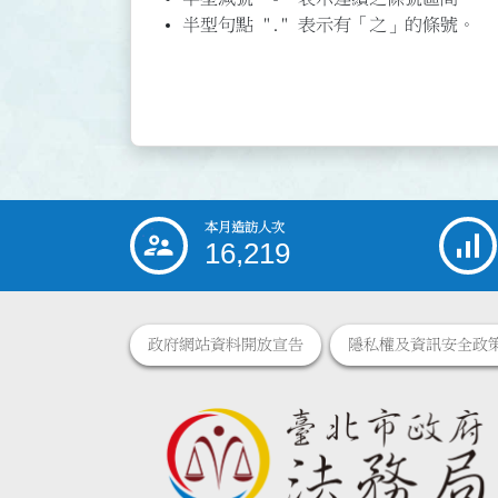
半型句點 "." 表示有「之」的條號。
本月造訪人次
:::
16,219
政府網站資料開放宣告
隱私權及資訊安全政