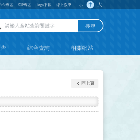
大
中
命令專區
SOP專區
logo下載
線上教學
小
全站查詢關鍵字欄位
搜尋
預告
綜合查詢
相關網站
keyboard_arrow_left
回上頁