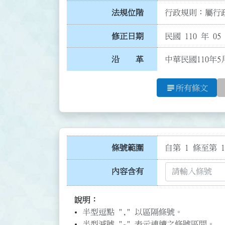
法規位階
行政規則：屬行政
修正日期
民國 110 年 05
沿 革
中華民國110年5
subject
所有條文
條號範圍
自第 1 條至第 1
內容含有
說明：
半型逗點 "," 以區隔條號。
半型減號 "-" 表示連續之條號區間。