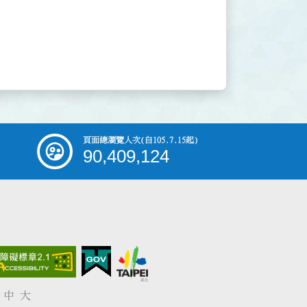
頁面總瀏覽人次
(自105.7.15起)
90,409,124
中
大