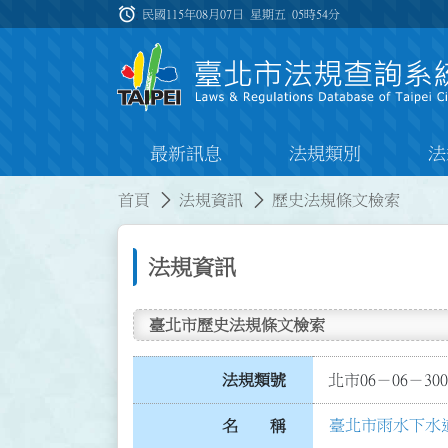
跳到主要內容
alarm
:::
民國115年08月07日 星期五
05時54分
最新訊息
法規類別
法
:::
:::
首頁
法規資訊
歷史法規條文檢索
法規資訊
臺北市歷史法規條文檢索
法規類號
北市06－06－300
臺北市雨水下水
名 稱