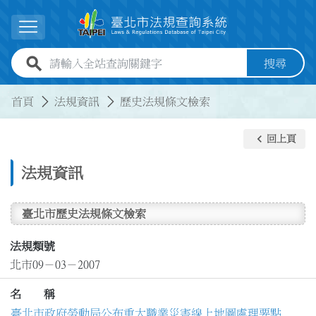
跳到主要內容
展開選單
全站查詢關鍵字欄位
搜尋
:::
:::
首頁
法規資訊
歷史法規條文檢索
keyboard_arrow_left
回上頁
法規資訊
臺北市歷史法規條文檢索
法規類號
北市09－03－2007
名 稱
臺北市政府勞動局公布重大職業災害線上地圖處理要點