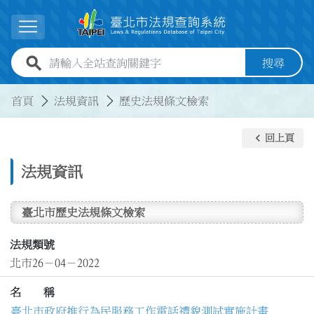
跳到主要內容
展開選單
全站查詢關鍵字欄位
搜尋
:::
:::
首頁
法規資訊
歷史法規條文檢索
keyboard_arrow_left
回上頁
法規資訊
臺北市歷史法規條文檢索
法規類號
北市26－04－2022
名 稱
臺北市政府推行為民服務工作電話禮貌測試實施計畫