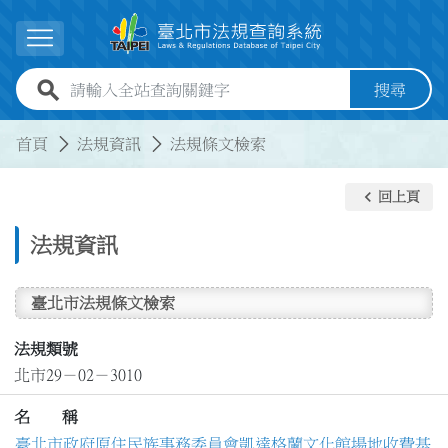
跳到主要內容
展開選單
全站查詢關鍵字欄位
搜尋
:::
:::
首頁
法規資訊
法規條文檢索
keyboard_arrow_left
回上頁
法規資訊
臺北市法規條文檢索
法規類號
北市29－02－3010
名 稱
臺北市政府原住民族事務委員會凱達格蘭文化館場地收費基