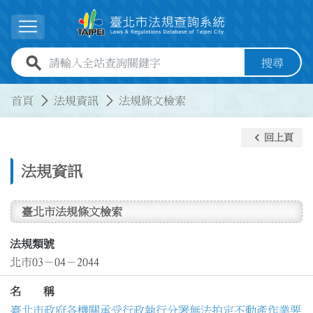
跳到主要內容
展開選單
全站查詢關鍵字欄位
搜尋
:::
:::
首頁
法規資訊
法規條文檢索
keyboard_arrow_left
回上頁
法規資訊
臺北市法規條文檢索
法規類號
北市03－04－2044
名 稱
臺北市政府各機關承受行政執行分署無法拍定不動產作業要