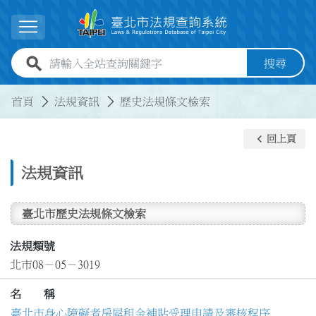
跳到主要內容
展開選單
全站查詢關鍵字欄位
搜尋
:::
:::
首頁
法規資訊
歷史法規條文檢索
keyboard_arrow_left
回上頁
法規資訊
臺北市歷史法規條文檢索
法規類號
北市08－05－3019
名 稱
臺北市身心障礙者房屋租金補貼受理申請及審核程序