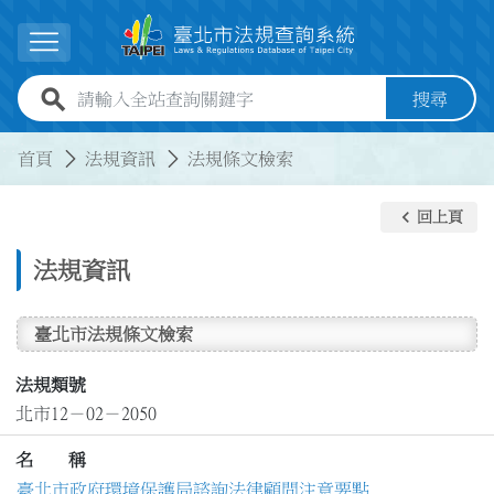
跳到主要內容
展開選單
全站查詢關鍵字欄位
搜尋
:::
:::
首頁
法規資訊
法規條文檢索
keyboard_arrow_left
回上頁
法規資訊
臺北市法規條文檢索
法規類號
北市12－02－2050
名 稱
臺北市政府環境保護局諮詢法律顧問注意要點